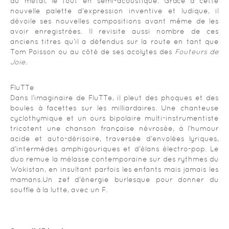
du métal, le tout en semi-acoustique. Grâce à cette
nouvelle palette d’expression inventive et ludique, il
dévoile ses nouvelles compositions avant même de les
avoir enregistrées. Il revisite aussi nombre de ces
anciens titres qu’il a défendus sur la route en tant que
Tom Poisson ou au côté de ses acolytes des
Fouteurs de
Joie.
FluTTe
Dans l’imaginaire de FluTTe, il pleut des phoques et des
boules à facettes sur les milliardaires. Une chanteuse
cyclothymique et un ours bipolaire multi-instrumentiste
tricotent une chanson française névrosée, à l’humour
acide et auto-dérisoire, traversée d’envolées lyriques,
d’intermèdes amphigouriques et d’élans électro-pop. Le
duo remue la mélasse contemporaine sur des rythmes du
Wokistan, en insultant parfois les enfants mais jamais les
mamans.Un zef d'énergie burlesque pour donner du
souffle à la lutte, avec un F.