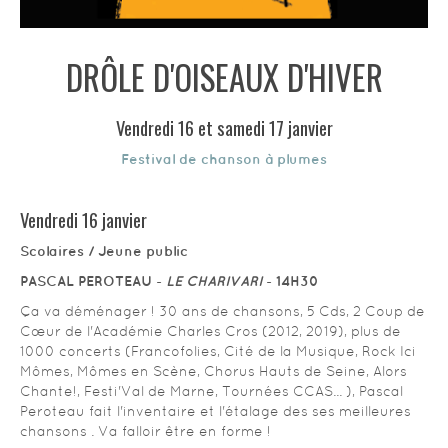
HISTOIRE
DRÔLE D'OISEAUX D'HIVER
INFOS PRATIQUES
Vendredi 16 et samedi 17 janvier
PROGRAMMATIONS PASSÉES
Festival de chanson à plumes
CONTACT
Vendredi 16 janvier
Scolaires / Jeune public
BLOG
PASCAL PEROTEAU -
LE CHARIVARI
- 14H30
Ça va déménager ! 30 ans de chansons, 5 Cds, 2 Coup de
Cœur de l'Académie Charles Cros (2012, 2019), plus de
1000 concerts (Francofolies, Cité de la Musique, Rock Ici
Mômes, Mômes en Scène, Chorus Hauts de Seine, Alors
Chante!, Festi'Val de Marne, Tournées CCAS... ), Pascal
Peroteau fait l'inventaire et l'étalage des ses meilleures
chansons . Va falloir être en forme !