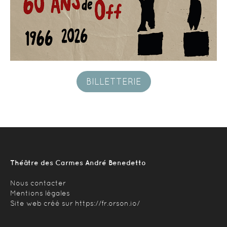
HISTOIRE
INFOS PRATIQUES
PROGRAMMATIONS PASSÉES
BILLETTERIE
CONTACT
BLOG
Théâtre des Carmes André Benedetto
Nous contacter
Mentions légales
Site web créé sur
https://fr.orson.io/