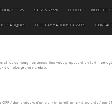
IGNON OFF 26
SAISON 25/26
LE LIEU
BILLETTERIE
OS PRATIQUES
PROGRAMMATIONS PASSÉES
CONTAC
 et les compagnies accueillies vous proposent un tarif homogèn
ier à un plus grand nombre.
OFF / demandeurs d’emploi / intermittents / étudiants / bénéfic