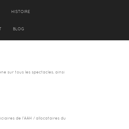
HISTOIRE
T
BLOG
e sur tous les spectacles, ainsi
iaires de l’AAH / allocataires du