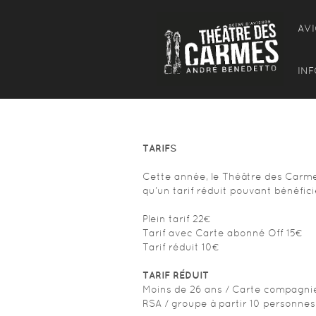
AV
INF
TARIFS
Cette année, le Théâtre des Carmes
qu’un tarif réduit pouvant bénéfic
Plein tarif 22€
Tarif avec Carte abonné Off 15€
Tarif réduit 10€
TARIF RÉDUIT
Moins de 26 ans / Carte compagnie 
RSA / groupe à partir 10 personnes