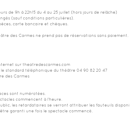
ours de 9h à 22h15 du 4 au 25 juillet (hors jours de relâche)
hangés (sauf conditions particulières).
èces, carte bancaire et chèques.
éâtre des Carmes ne prend pas de réservations sans paiement.
te internet sur theatredescarmes.com
a le standard téléphonique du théâtre 04 90 82 20 47
tre des Carmes
places sont numérotées.
ectacles commencent à l’heure.
ublic, les retardataires se verront attribuer les fauteuils disponi
s être garanti une fois le spectacle commencé.